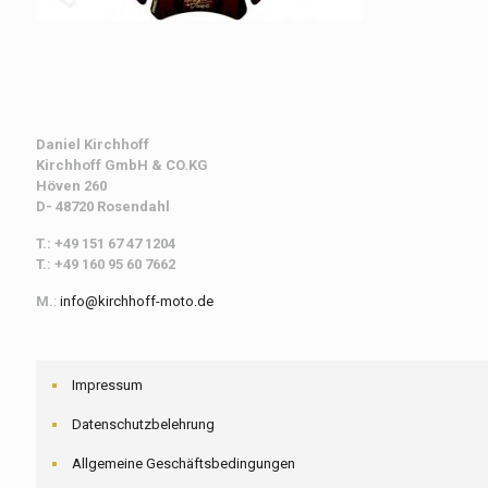
Daniel Kirchhoff
Kirchhoff
GmbH & CO.KG
Höven 260
D- 48720 Rosendahl
T.: +49 151 67 47 1204
T.: +49 160 95 60 7662
M.
:
info@kirchhoff-moto.de
Impressum
Datenschutzbelehrung
Allgemeine Geschäftsbedingungen