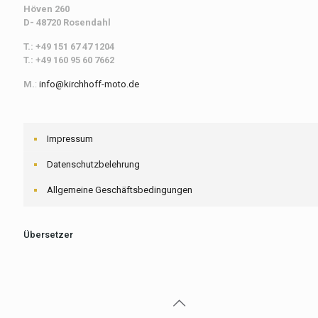
Höven 260
D- 48720 Rosendahl
T.: +49 151 67 47 1204
T.: +49 160 95 60 7662
M.
:
info@kirchhoff-moto.de
Impressum
Datenschutzbelehrung
Allgemeine Geschäftsbedingungen
Übersetzer