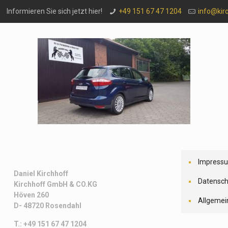
Informieren Sie sich jetzt hier!
+49 151 67 47 1204
info@kir
Impress
Daniel Kirchhoff
Datensch
Kirchhoff
GmbH & CO.KG
Höven 260
Allgemei
D- 48720 Rosendahl
T.: +49 151 67 47 1204