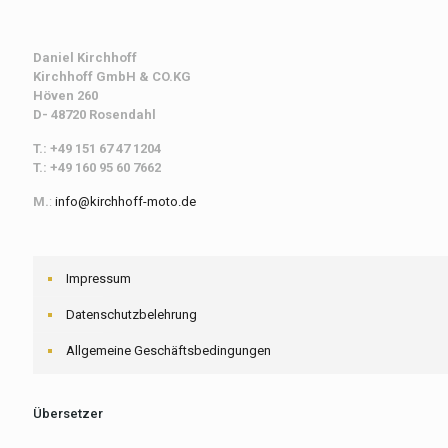
Daniel Kirchhoff
Kirchhoff
GmbH & CO.KG
Höven 260
D- 48720 Rosendahl
T.: +49 151 67 47 1204
T.: +49 160 95 60 7662
M.
:
info@kirchhoff-moto.de
Impressum
Datenschutzbelehrung
Allgemeine Geschäftsbedingungen
Übersetzer