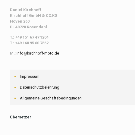
Daniel Kirchhoff
Kirchhoff
GmbH & CO.KG
Höven 260
D- 48720 Rosendahl
T.: +49 151 67 47 1204
T.: +49 160 95 60 7662
M.
:
info@kirchhoff-moto.de
Impressum
Datenschutzbelehrung
Allgemeine Geschäftsbedingungen
Übersetzer