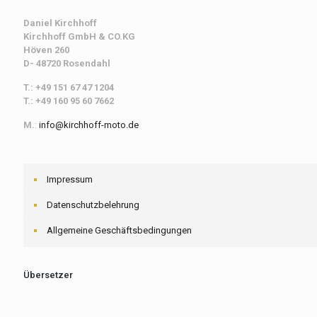
Daniel Kirchhoff
Kirchhoff
GmbH & CO.KG
Höven 260
D- 48720 Rosendahl
T.: +49 151 67 47 1204
T.: +49 160 95 60 7662
M.
:
info@kirchhoff-moto.de
Impressum
Datenschutzbelehrung
Allgemeine Geschäftsbedingungen
Übersetzer