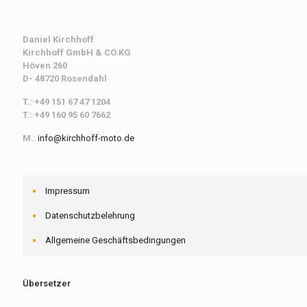
Daniel Kirchhoff
Kirchhoff
GmbH & CO.KG
Höven 260
D- 48720 Rosendahl
T.: +49 151 67 47 1204
T.: +49 160 95 60 7662
M.
:
info@kirchhoff-moto.de
Impressum
Datenschutzbelehrung
Allgemeine Geschäftsbedingungen
Übersetzer