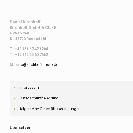
Daniel Kirchhoff
Kirchhoff
GmbH & CO.KG
Höven 260
D- 48720 Rosendahl
T.: +49 151 67 47 1204
T.: +49 160 95 60 7662
M.
:
info@kirchhoff-moto.de
Impressum
Datenschutzbelehrung
Allgemeine Geschäftsbedingungen
Übersetzer