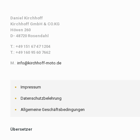
Daniel Kirchhoff
Kirchhoff
GmbH & CO.KG
Höven 260
D- 48720 Rosendahl
T.: +49 151 67 47 1204
T.: +49 160 95 60 7662
M.
:
info@kirchhoff-moto.de
Impressum
Datenschutzbelehrung
Allgemeine Geschäftsbedingungen
Übersetzer