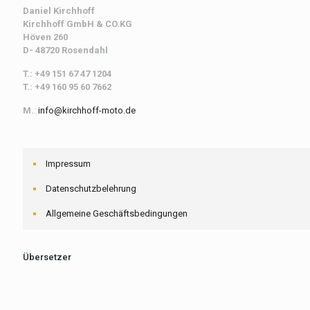
Daniel Kirchhoff
Kirchhoff
GmbH & CO.KG
Höven 260
D- 48720 Rosendahl
T.: +49 151 67 47 1204
T.: +49 160 95 60 7662
M.
:
info@kirchhoff-moto.de
Impressum
Datenschutzbelehrung
Allgemeine Geschäftsbedingungen
Übersetzer