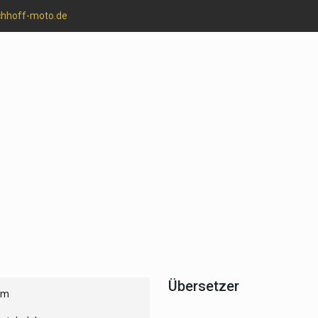
chhoff-moto.de
Übersetzer
um