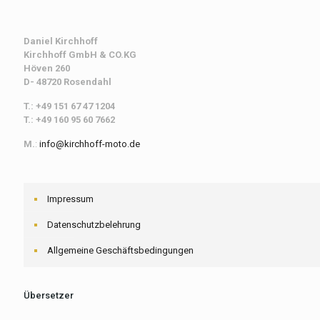
Daniel Kirchhoff
Kirchhoff
GmbH & CO.KG
Höven 260
D- 48720 Rosendahl
T.: +49 151 67 47 1204
T.: +49 160 95 60 7662
M.
:
info@kirchhoff-moto.de
Impressum
Datenschutzbelehrung
Allgemeine Geschäftsbedingungen
Übersetzer