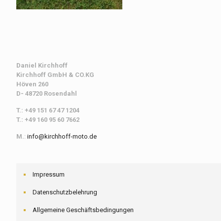
Daniel Kirchhoff
Kirchhoff
GmbH & CO.KG
Höven 260
D- 48720 Rosendahl
T.: +49 151 67 47 1204
T.: +49 160 95 60 7662
M.
:
info@kirchhoff-moto.de
Impressum
Datenschutzbelehrung
Allgemeine Geschäftsbedingungen