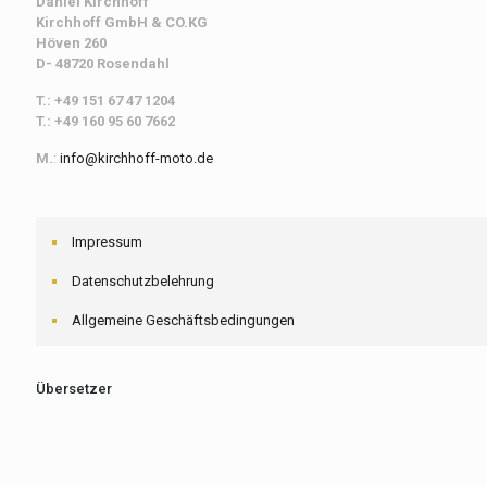
Daniel Kirchhoff
Kirchhoff
GmbH & CO.KG
Höven 260
D- 48720 Rosendahl
T.: +49 151 67 47 1204
T.: +49 160 95 60 7662
M.
:
info@kirchhoff-moto.de
Impressum
Datenschutzbelehrung
Allgemeine Geschäftsbedingungen
Übersetzer