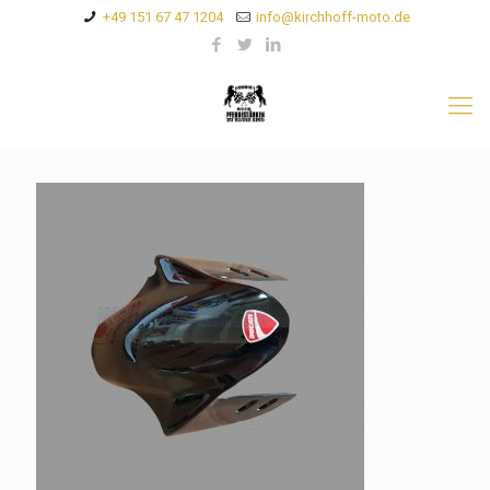
+49 151 67 47 1204
info@kirchhoff-moto.de