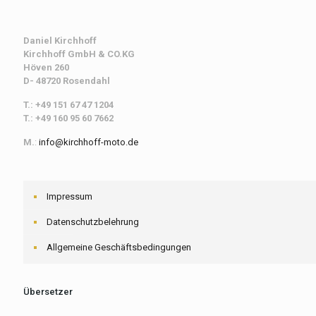
Daniel Kirchhoff
Kirchhoff
GmbH & CO.KG
Höven 260
D- 48720 Rosendahl
T.: +49 151 67 47 1204
T.: +49 160 95 60 7662
M.
:
info@kirchhoff-moto.de
Impressum
Datenschutzbelehrung
Allgemeine Geschäftsbedingungen
Übersetzer