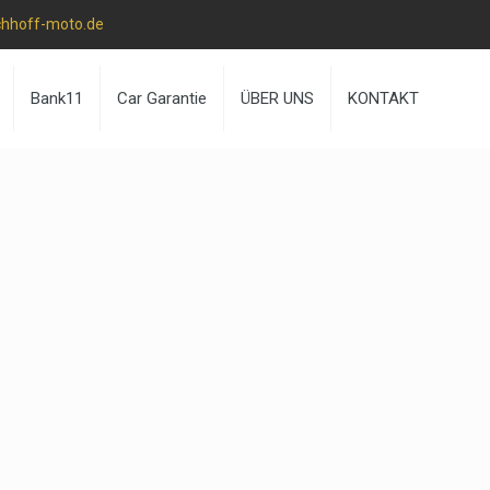
chhoff-moto.de
Bank11
Car Garantie
ÜBER UNS
KONTAKT