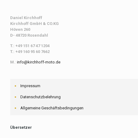
Daniel Kirchhoff
Kirchhoff
GmbH & CO.KG
Höven 260
D- 48720 Rosendahl
T.: +49 151 67 47 1204
T.: +49 160 95 60 7662
M.
:
info@kirchhoff-moto.de
Impressum
Datenschutzbelehrung
Allgemeine Geschäftsbedingungen
Übersetzer