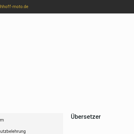
chhoff-moto.de
Übersetzer
um
utzbelehrung