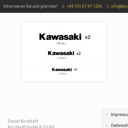
Informieren Sie sich jetzt hier!
+49 151 67 47 1204
info@kir
Impress
Daniel Kirchhoff
Datensch
Kirchhoff
GmbH & CO.KG