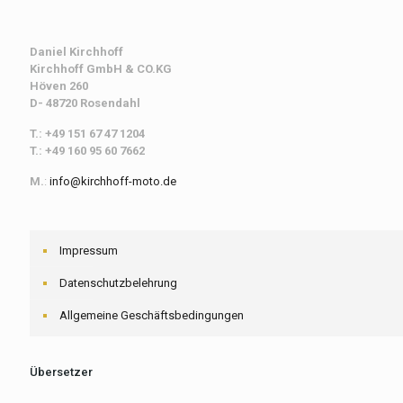
Daniel Kirchhoff
Kirchhoff
GmbH & CO.KG
Höven 260
D- 48720 Rosendahl
T.: +49 151 67 47 1204
T.: +49 160 95 60 7662
M.
:
info@kirchhoff-moto.de
Impressum
Datenschutzbelehrung
Allgemeine Geschäftsbedingungen
Übersetzer