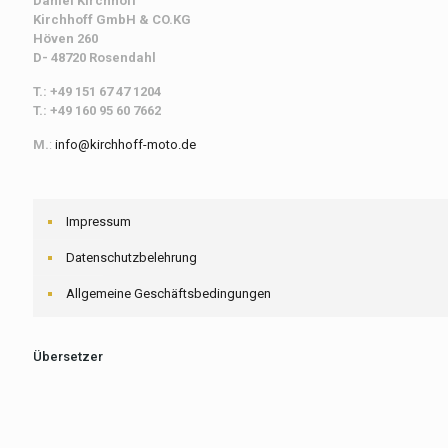
Daniel Kirchhoff
Kirchhoff
GmbH & CO.KG
Höven 260
D- 48720 Rosendahl
T.: +49 151 67 47 1204
T.: +49 160 95 60 7662
M.
:
info@kirchhoff-moto.de
Impressum
Datenschutzbelehrung
Allgemeine Geschäftsbedingungen
Übersetzer