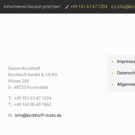
Informieren Sie sich jetzt hier!
+49 151 67 47 1204
info@kir
Impress
Daniel Kirchhoff
Datensch
Kirchhoff
GmbH & CO.KG
Höven 260
Allgemei
D- 48720 Rosendahl
T.: +49 151 67 47 1204
T.: +49 160 95 60 7662
M.
:
info@kirchhoff-moto.de