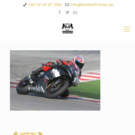
+49 151 67 47 1204
info@kirchhoff-moto.de