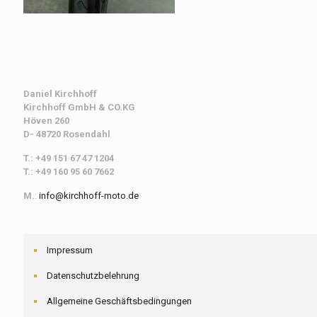
Daniel Kirchhoff
Kirchhoff
GmbH & CO.KG
Höven 260
D- 48720 Rosendahl
T.: +49 151 67 47 1204
T.: +49 160 95 60 7662
M.
:
info@kirchhoff-moto.de
Impressum
Datenschutzbelehrung
Allgemeine Geschäftsbedingungen