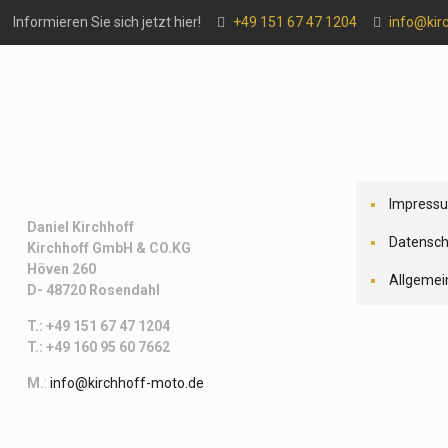
Informieren Sie sich jetzt hier!
+49 151 67 47 1204
info@kir
Impress
Daniel Kirchhoff
Datensch
Kirchhoff
GmbH & CO.KG
Höven 260
Allgemei
D- 48720 Rosendahl
T.: +49 151 67 47 1204
T.: +49 160 95 60 7662
M.
:
info@kirchhoff-moto.de