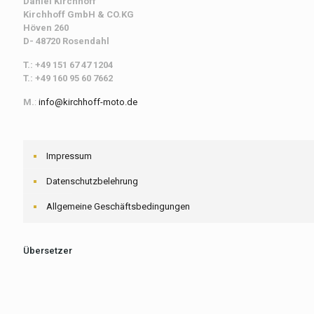
Daniel Kirchhoff
Kirchhoff
GmbH & CO.KG
Höven 260
D- 48720 Rosendahl
T.: +49 151 67 47 1204
T.: +49 160 95 60 7662
M.
:
info@kirchhoff-moto.de
Impressum
Datenschutzbelehrung
Allgemeine Geschäftsbedingungen
Übersetzer