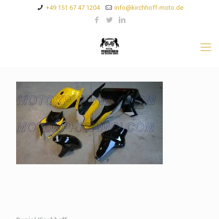
+49 151 67 47 1204
info@kirchhoff-moto.de