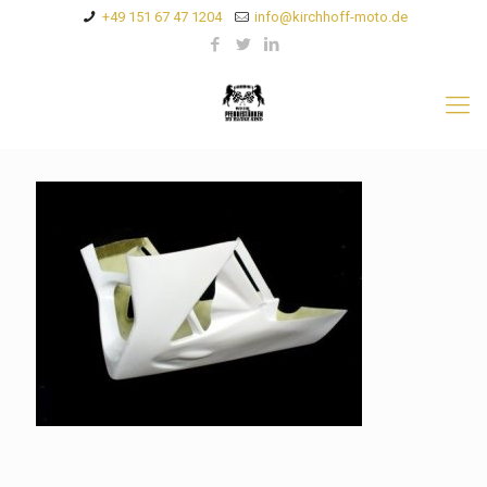
+49 151 67 47 1204
info@kirchhoff-moto.de