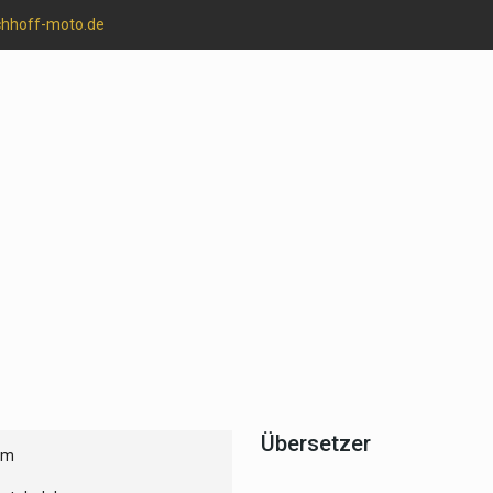
chhoff-moto.de
Übersetzer
um