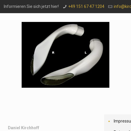
Informieren Sie sich jetzt hier!
+49 151 67 47 1204
info@kir
Impress
Daniel Kirchhoff