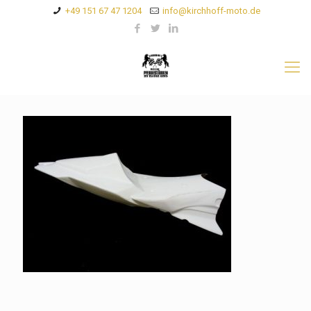
+49 151 67 47 1204
info@kirchhoff-moto.de