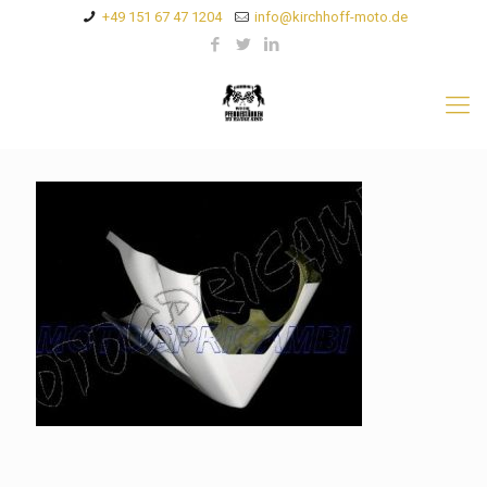
+49 151 67 47 1204
info@kirchhoff-moto.de