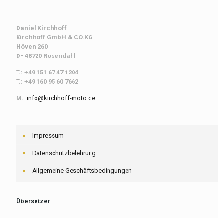
Daniel Kirchhoff
Kirchhoff
GmbH & CO.KG
Höven 260
D- 48720 Rosendahl
T.: +49 151 67 47 1204
T.: +49 160 95 60 7662
M.
:
info@kirchhoff-moto.de
Impressum
Datenschutzbelehrung
Allgemeine Geschäftsbedingungen
Übersetzer