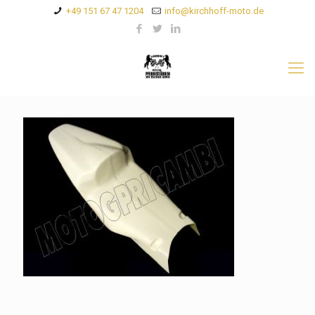
+49 151 67 47 1204
info@kirchhoff-moto.de