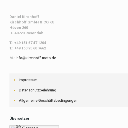
Daniel Kirchhoff
Kirchhoff
GmbH & CO.KG
Höven 260
D- 48720 Rosendahl
T.: +49 151 67 47 1204
T.: +49 160 95 60 7662
M.
:
info@kirchhoff-moto.de
Impressum
Datenschutzbelehrung
Allgemeine Geschäftsbedingungen
Übersetzer