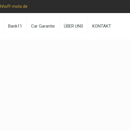
chhoff-moto.de
Bank11
Car Garantie
ÜBER UNS
KONTAKT