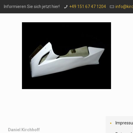
Informieren Sie sich jetzt hier!
+49 151 67 47 1204
info@kir
Impress
Daniel Kirchhoff