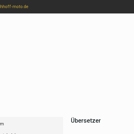
chhoff-moto.de
Übersetzer
um