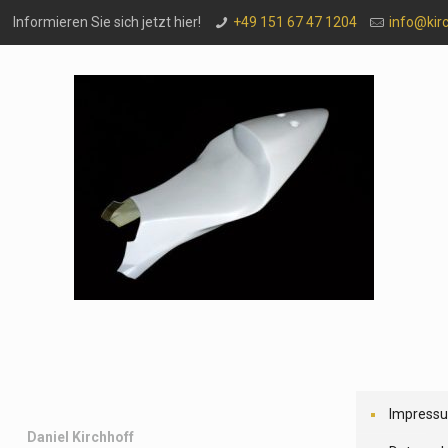
Informieren Sie sich jetzt hier!
+49 151 67 47 1204
info@kir
Impress
Daniel Kirchhoff