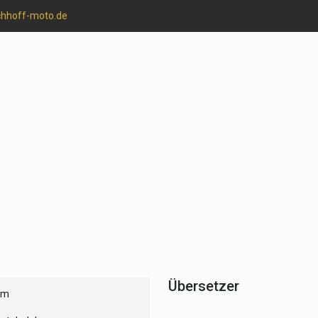
chhoff-moto.de
Übersetzer
um