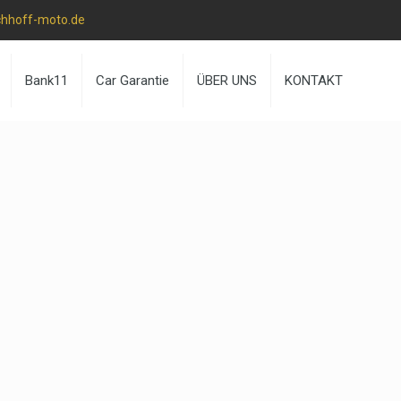
chhoff-moto.de
Bank11
Car Garantie
ÜBER UNS
KONTAKT