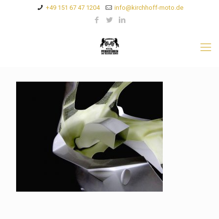
+49 151 67 47 1204
info@kirchhoff-moto.de