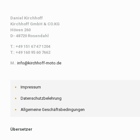
Daniel Kirchhoff
Kirchhoff
GmbH & CO.KG
Höven 260
D- 48720 Rosendahl
T.: +49 151 67 47 1204
T.: +49 160 95 60 7662
M.
:
info@kirchhoff-moto.de
Impressum
Datenschutzbelehrung
Allgemeine Geschäftsbedingungen
Übersetzer