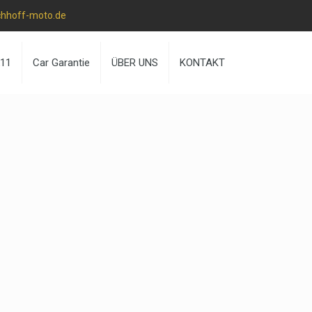
chhoff-moto.de
k11
Car Garantie
ÜBER UNS
KONTAKT