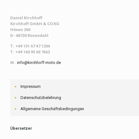
Daniel Kirchhoff
Kirchhoff
GmbH & CO.KG
Höven 260
D- 48720 Rosendahl
T.: +49 151 67 47 1204
T.: +49 160 95 60 7662
M.
:
info@kirchhoff-moto.de
Impressum
Datenschutzbelehrung
Allgemeine Geschäftsbedingungen
Übersetzer