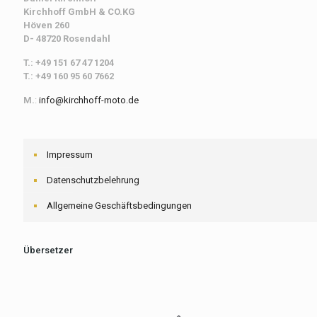
Kirchhoff
GmbH & CO.KG
Höven 260
D- 48720 Rosendahl
T.: +49 151 67 47 1204
T.: +49 160 95 60 7662
M.
:
info@kirchhoff-moto.de
Impressum
Datenschutzbelehrung
Allgemeine Geschäftsbedingungen
Übersetzer