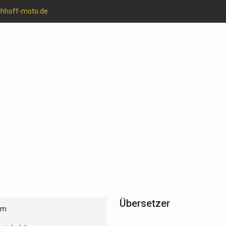
chhoff-moto.de
Übersetzer
um