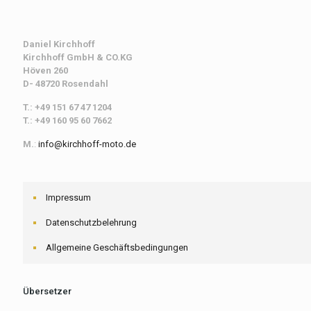
Daniel Kirchhoff
Kirchhoff
GmbH & CO.KG
Höven 260
D- 48720 Rosendahl
T.: +49 151 67 47 1204
T.: +49 160 95 60 7662
M.
:
info@kirchhoff-moto.de
Impressum
Datenschutzbelehrung
Allgemeine Geschäftsbedingungen
Übersetzer