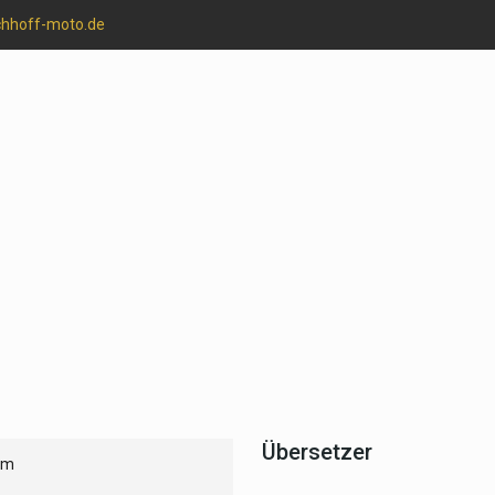
chhoff-moto.de
Übersetzer
um