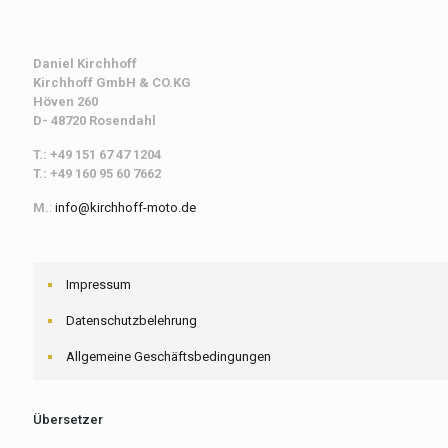
Daniel Kirchhoff
Kirchhoff
GmbH & CO.KG
Höven 260
D- 48720 Rosendahl
T.: +49 151 67 47 1204
T.: +49 160 95 60 7662
M.
:
info@kirchhoff-moto.de
Impressum
Datenschutzbelehrung
Allgemeine Geschäftsbedingungen
Übersetzer