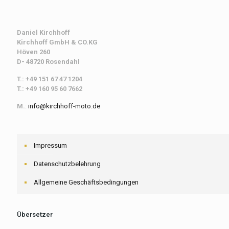
Daniel Kirchhoff
Kirchhoff
GmbH & CO.KG
Höven 260
D- 48720 Rosendahl
T.: +49 151 67 47 1204
T.: +49 160 95 60 7662
M.
:
info@kirchhoff-moto.de
Impressum
Datenschutzbelehrung
Allgemeine Geschäftsbedingungen
Übersetzer