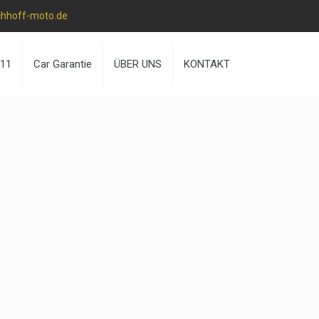
chhoff-moto.de
k11
Car Garantie
ÜBER UNS
KONTAKT