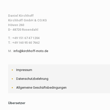
Daniel Kirchhoff
Kirchhoff
GmbH & CO.KG
Höven 260
D- 48720 Rosendahl
T.: +49 151 67 47 1204
T.: +49 160 95 60 7662
M.
:
info@kirchhoff-moto.de
Impressum
Datenschutzbelehrung
Allgemeine Geschäftsbedingungen
Übersetzer