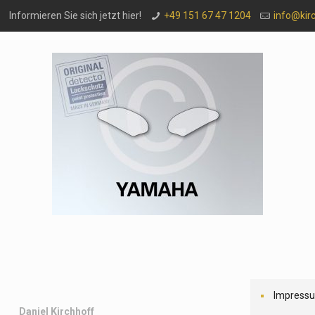
Informieren Sie sich jetzt hier!
+49 151 67 47 1204
info@kir
Impress
Daniel Kirchhoff