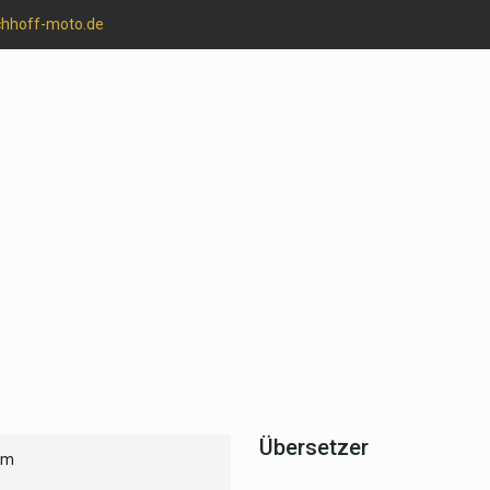
chhoff-moto.de
Übersetzer
um