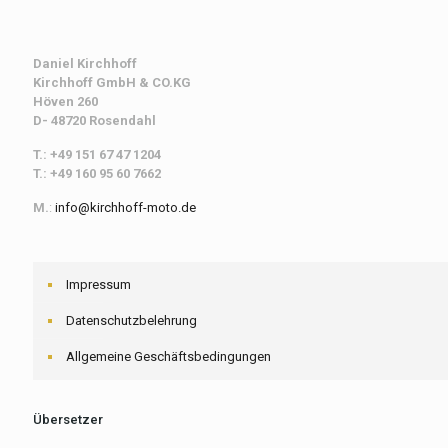
Daniel Kirchhoff
Kirchhoff
GmbH & CO.KG
Höven 260
D- 48720 Rosendahl
T.: +49 151 67 47 1204
T.: +49 160 95 60 7662
M.
:
info@kirchhoff-moto.de
Impressum
Datenschutzbelehrung
Allgemeine Geschäftsbedingungen
Übersetzer