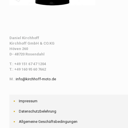
Daniel Kirchhoff
Kirchhoff
GmbH & CO.KG
Höven 260
D- 48720 Rosendahl
T.: +49 151 67 47 1204
T.: +49 160 95 60 7662
M.
:
info@kirchhoff-moto.de
Impressum
Datenschutzbelehrung
Allgemeine Geschäftsbedingungen