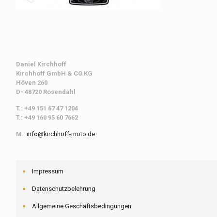
Daniel Kirchhoff
Kirchhoff
GmbH & CO.KG
Höven 260
D- 48720 Rosendahl
T.: +49 151 67 47 1204
T.: +49 160 95 60 7662
M.
:
info@kirchhoff-moto.de
Impressum
Datenschutzbelehrung
Allgemeine Geschäftsbedingungen